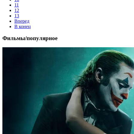
11
12
13
Вперед
В конец
Фильмы/популярное