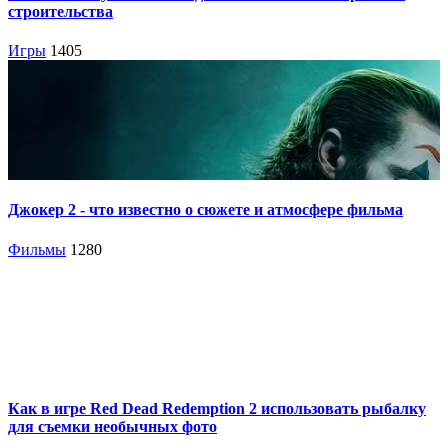
строительства
Игры
1405
Джокер 2 - что известно о сюжете и атмосфере фильма
Фильмы
1280
Как в игре Red Dead Redemption 2 использовать рыбалку
для съемки необычных фото