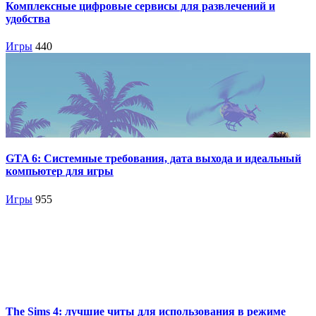
Комплексные цифровые сервисы для развлечений и
удобства
Игры
440
GTA 6: Системные требования, дата выхода и идеальный
компьютер для игры
Игры
955
The Sims 4: лучшие читы для использования в режиме