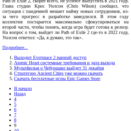
Path of Exile 2, скорее всего, не успеют выпустить в 2021 году.
Глава студии Крис Уилсон (Chris Wilson) сообщил, что
ситуация с пандемией мешает найму новых сотрудников, из-
за чего прогресс в разработке замедлился. В этом году
коллектив постарается максимально сфокусироваться на
второй части, чтобы понять, когда игра будет готова к релизу.
На вопрос о том, выйдет ли Path of Exile 2 где-то в 2022 году,
Уилсон ответил: «Да, я думаю, это так».
Подробнее...
Выходит Everspace 2 ранний доступ
Atomic Heart системные требования и дата выхода
Мультфильм о Чебурашке выйдет 31 декабря
Стратегию Ancient Cities уже можно скачать
Скачать бесплатные игры Epic Games Store
В начало
Назад
4
5
6
7
8
9
10