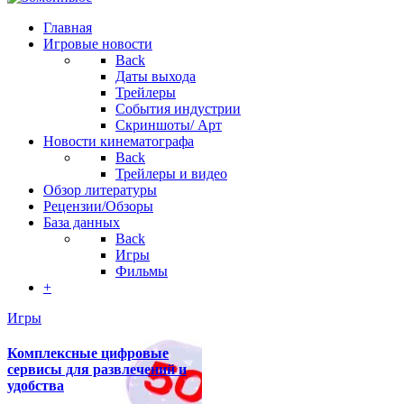
Главная
Игровые новости
Back
Даты выхода
Трейлеры
События индустрии
Скриншоты/ Арт
Новости кинематографа
Back
Трейлеры и видео
Обзор литературы
Рецензии/Обзоры
База данных
Back
Игры
Фильмы
+
Игры
Комплексные цифровые
сервисы для развлечений и
удобства