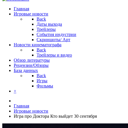
Главная
Игровые новости
Back
Даты выхода
Трейлеры
События индустрии
Скриншоты/ Арт
Новости кинематографа
Back
Трейлеры и видео
Обзор литературы
Рецензии/Обзоры
База данных
Back
Игры
Фильмы
+
Главная
Игровые новости
Игра про Доктора Кто выйдет 30 сентября